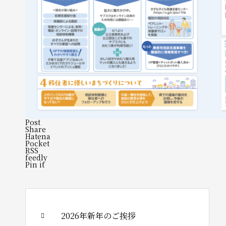
Post
Share
Hatena
Pocket
RSS
feedly
Pin it
2026年新年のご挨拶