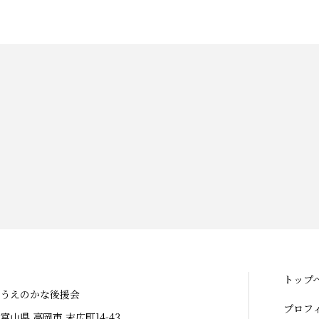
トップ
うえのかな後援会
プロフ
富山県 高岡市 末広町14-43